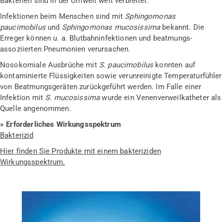
Bakterien sind in der Umwelt weit verbreitet.
Infektionen beim Menschen sind mit
Sphingomonas
paucimobilus
und
Sphingomonas mucosissima
bekannt. Die
Erreger können u. a. Blutbahninfektionen und beatmungs-
assoziierten Pneumonien verursachen.
Nosokomiale Ausbrüche mit
S. paucimobilus
konnten auf
kontaminierte Flüssigkeiten sowie verunreinigte Temperaturfühler
von Beatmungsgeräten zurückgeführt werden. Im Falle einer
Infektion mit
S. mucosissima
wurde ein Venenverweilkatheter als
Quelle angenommen.
» Erforderliches Wirkungsspektrum
Bakterizid
Hier finden Sie Produkte mit einem bakteriziden
Wirkungsspektrum.