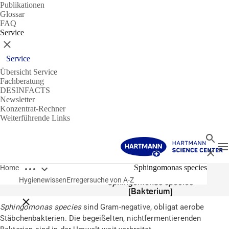
Publikationen
Glossar
FAQ
Service
Schließen
Service
Übersicht Service
Fachberatung
DESINFACTS
Newsletter
Konzentrat-Rechner
Weiterführende Links
Suche
N
Schließ
Breadcrumbs öffnen
Erreger
Sphingomonas species
Home
Hygienewissen
Erregersuche von A-Z
Sphingomonas species
(Bakterium)
Breadcrumbs schließen
Sphingomonas species
sind Gram-negative, obligat aerobe
Stäbchenbakterien. Die begeißelten, nichtfermentierenden