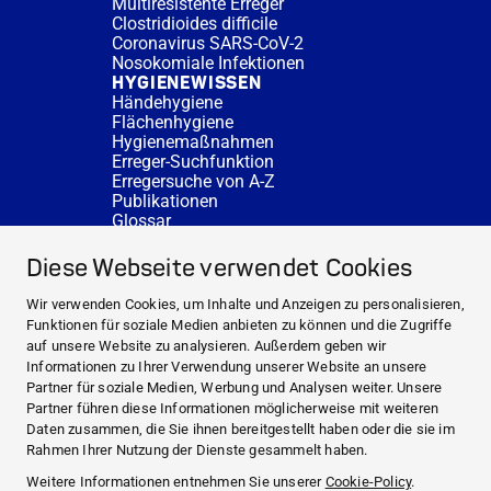
Multiresistente Erreger
Clostridioides difficile
Coronavirus SARS-CoV-2
Nosokomiale Infektionen
HYGIENEWISSEN
Händehygiene
Flächenhygiene
Hygienemaßnahmen
Erreger-Suchfunktion
Erregersuche von A-Z
Publikationen
Glossar
FAQ
SERVICE
Diese Webseite verwendet Cookies
Fachberatung
DESINFACTS
Wir verwenden Cookies, um Inhalte und Anzeigen zu personalisieren,
Newsletter
Funktionen für soziale Medien anbieten zu können und die Zugriffe
Konzentrat-Rechner
auf unsere Website zu analysieren. Außerdem geben wir
Weiterführende Links
Informationen zu Ihrer Verwendung unserer Website an unsere
Über uns
Partner für soziale Medien, Werbung und Analysen weiter. Unsere
Fachberatung
Partner führen diese Informationen möglicherweise mit weiteren
NEWS UND THEMEN
Daten zusammen, die Sie ihnen bereitgestellt haben oder die sie im
HYGIENEWISSEN
Rahmen Ihrer Nutzung der Dienste gesammelt haben.
SERVICE
Weitere Informationen entnehmen Sie unserer
Cookie-Policy
.