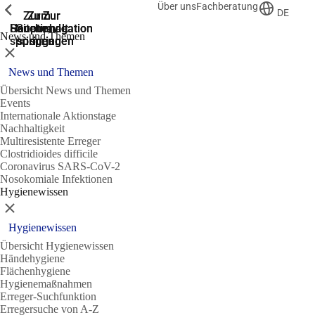
Über uns
Fachberatung
Zeige vorherige
Zeige vorherige
Zeige vorherige
DE
Zur
Zum
Zum
Zur
Zur
Hauptnavigation
Hauptnavigation
Hauptinhalt
Seitenende
Suche
News und Themen
springen
springen
springen
springen
springen
Schließen
News und Themen
Übersicht News und Themen
Events
Internationale Aktionstage
Nachhaltigkeit
Multiresistente Erreger
Clostridioides difficile
Coronavirus SARS-CoV-2
Nosokomiale Infektionen
Hygienewissen
Schließen
Hygienewissen
Übersicht Hygienewissen
Händehygiene
Flächenhygiene
Hygienemaßnahmen
Erreger-Suchfunktion
Erregersuche von A-Z