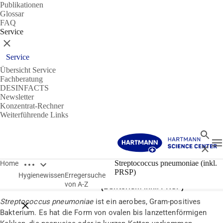
Publikationen
Glossar
FAQ
Service
Schließen
Service
Übersicht Service
Fachberatung
DESINFACTS
Newsletter
Konzentrat-Rechner
Weiterführende Links
Suche
N
Schließ
Breadcrumbs öffnen
Erreger
Streptococcus pneumoniae (inkl.
Home
PRSP)
Hygienewissen
Erregersuche
Streptococcus pneumoniae
von A-Z
(Bakterium inkl. PRSP)
Streptococcus pneumoniae
ist ein aerobes, Gram-positives
Breadcrumbs schließen
Bakterium. Es hat die Form von ovalen bis lanzettenförmigen