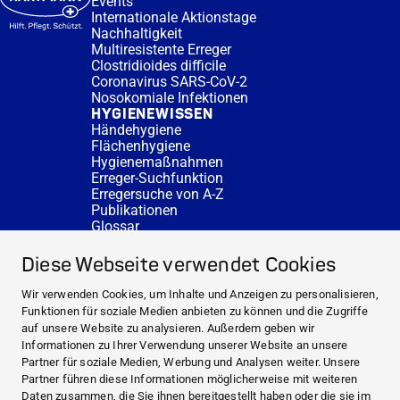
Events
Internationale Aktionstage
Nachhaltigkeit
Multiresistente Erreger
Clostridioides difficile
Coronavirus SARS-CoV-2
Nosokomiale Infektionen
HYGIENEWISSEN
Händehygiene
Flächenhygiene
Hygienemaßnahmen
Erreger-Suchfunktion
Erregersuche von A-Z
Publikationen
Glossar
FAQ
SERVICE
Diese Webseite verwendet Cookies
Fachberatung
DESINFACTS
Wir verwenden Cookies, um Inhalte und Anzeigen zu personalisieren,
Newsletter
Funktionen für soziale Medien anbieten zu können und die Zugriffe
Konzentrat-Rechner
auf unsere Website zu analysieren. Außerdem geben wir
Weiterführende Links
Informationen zu Ihrer Verwendung unserer Website an unsere
Über uns
Partner für soziale Medien, Werbung und Analysen weiter. Unsere
Fachberatung
Partner führen diese Informationen möglicherweise mit weiteren
NEWS UND THEMEN
Daten zusammen, die Sie ihnen bereitgestellt haben oder die sie im