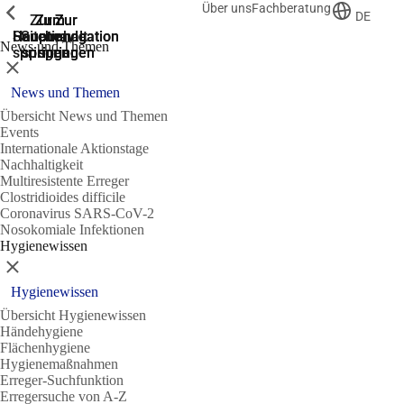
Über uns
Fachberatung
Zeige vorherige
Zeige vorherige
Zeige vorherige
DE
Zur
Zum
Zum
Zur
Zur
Hauptnavigation
Hauptnavigation
Hauptinhalt
Seitenende
Suche
News und Themen
springen
springen
springen
springen
springen
Schließen
News und Themen
Übersicht News und Themen
Events
Internationale Aktionstage
Nachhaltigkeit
Multiresistente Erreger
Clostridioides difficile
Coronavirus SARS-CoV-2
Nosokomiale Infektionen
Hygienewissen
Schließen
Hygienewissen
Übersicht Hygienewissen
Händehygiene
Flächenhygiene
Hygienemaßnahmen
Erreger-Suchfunktion
Erregersuche von A-Z