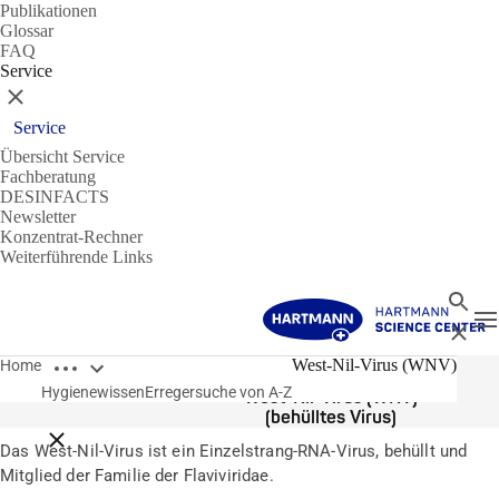
Publikationen
Glossar
FAQ
Service
Schließen
Service
Übersicht Service
Fachberatung
DESINFACTS
Newsletter
Konzentrat-Rechner
Weiterführende Links
Suche
N
Schließ
Breadcrumbs öffnen
Erreger
West-Nil-Virus (WNV)
Home
Hygienewissen
Erregersuche von A-Z
West-Nil-Virus (WNV)
(behülltes Virus)
Breadcrumbs schließen
Das West-Nil-Virus ist ein Einzelstrang-RNA-Virus, behüllt und
Mitglied der Familie der Flaviviridae.