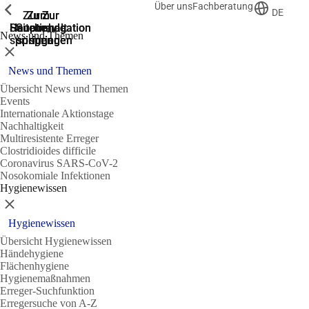
Über uns
Fachberatung
Zeige vorherige
Zeige vorherige
Zeige vorherige
DE
Zur
Zum
Zum
Zur
Zur
Hauptnavigation
Hauptnavigation
Hauptinhalt
Seitenende
Suche
News und Themen
springen
springen
springen
springen
springen
Schließen
News und Themen
Übersicht News und Themen
Events
Internationale Aktionstage
Nachhaltigkeit
Multiresistente Erreger
Clostridioides difficile
Coronavirus SARS-CoV-2
Nosokomiale Infektionen
Hygienewissen
Schließen
Hygienewissen
Übersicht Hygienewissen
Händehygiene
Flächenhygiene
Hygienemaßnahmen
Erreger-Suchfunktion
Erregersuche von A-Z