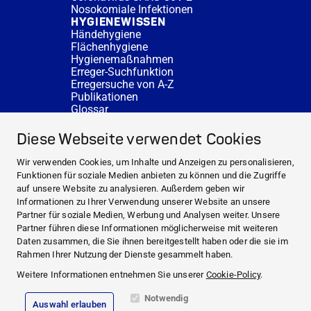
Nosokomiale Infektionen
HYGIENEWISSEN
Händehygiene
Flächenhygiene
Hygienemaßnahmen
Erreger-Suchfunktion
Erregersuche von A-Z
Publikationen
Glossar
FAQ
SERVICE
Diese Webseite verwendet Cookies
Fachberatung
DESINFACTS
Wir verwenden Cookies, um Inhalte und Anzeigen zu personalisieren,
Newsletter
Funktionen für soziale Medien anbieten zu können und die Zugriffe
Konzentrat-Rechner
auf unsere Website zu analysieren. Außerdem geben wir
Weiterführende Links
Informationen zu Ihrer Verwendung unserer Website an unsere
Über uns
Partner für soziale Medien, Werbung und Analysen weiter. Unsere
Fachberatung
Partner führen diese Informationen möglicherweise mit weiteren
NEWS UND THEMEN
Daten zusammen, die Sie ihnen bereitgestellt haben oder die sie im
HYGIENEWISSEN
Rahmen Ihrer Nutzung der Dienste gesammelt haben.
SERVICE
Weitere Informationen entnehmen Sie unserer
Cookie-Policy
.
Notwendig
Auswahl erlauben
Impressum