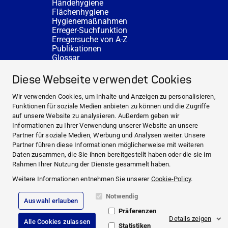
Händehygiene
Flächenhygiene
Hygienemaßnahmen
Erreger-Suchfunktion
Erregersuche von A-Z
Publikationen
Glossar
FAQ
SERVICE
Diese Webseite verwendet Cookies
Fachberatung
DESINFACTS
Wir verwenden Cookies, um Inhalte und Anzeigen zu personalisieren,
Newsletter
Funktionen für soziale Medien anbieten zu können und die Zugriffe
Konzentrat-Rechner
auf unsere Website zu analysieren. Außerdem geben wir
Weiterführende Links
Informationen zu Ihrer Verwendung unserer Website an unsere
Über uns
Partner für soziale Medien, Werbung und Analysen weiter. Unsere
Fachberatung
Partner führen diese Informationen möglicherweise mit weiteren
NEWS UND THEMEN
Daten zusammen, die Sie ihnen bereitgestellt haben oder die sie im
HYGIENEWISSEN
Rahmen Ihrer Nutzung der Dienste gesammelt haben.
SERVICE
Weitere Informationen entnehmen Sie unserer
Cookie-Policy
.
Notwendig
Auswahl erlauben
Impressum
Präferenzen
Rechtliche Hinweise
Details zeigen
Alle Cookies zulassen
Compliance
Statistiken