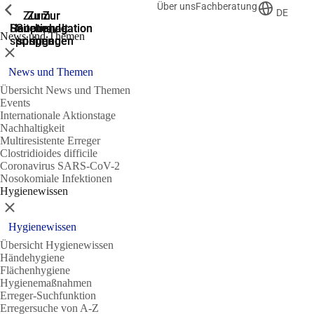
Über uns
Fachberatung
Zeige vorherige
Zeige vorherige
Zeige vorherige
DE
Zur
Zum
Zum
Zur
Zur
Hauptnavigation
Hauptnavigation
Hauptinhalt
Seitenende
Suche
News und Themen
springen
springen
springen
springen
springen
Schließen
News und Themen
Übersicht News und Themen
Events
Internationale Aktionstage
Nachhaltigkeit
Multiresistente Erreger
Clostridioides difficile
Coronavirus SARS-CoV-2
Nosokomiale Infektionen
Hygienewissen
Schließen
Hygienewissen
Übersicht Hygienewissen
Händehygiene
Flächenhygiene
Hygienemaßnahmen
Erreger-Suchfunktion
Erregersuche von A-Z