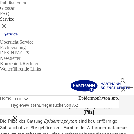
Publikationen
Glossar
FAQ
Service
Schließen
Service
Übersicht Service
Fachberatung
DESINFACTS
Newsletter
Konzentrat-Rechner
Weiterführende Links
Suche
N
Schließ
Breadcrumbs öffnen
Erreger
Epidermophyton spp.
Home
Hygienewissen
Erregersuche von A-Z
Epidermophyton spp.
(Pilz)
Breadcrumbs schließen
Die Pilze der Gattung
Epidermophyton
sind keulenförmige
Schlauchpilze. Sie gehören zur Familie der Arthrodermataceae.