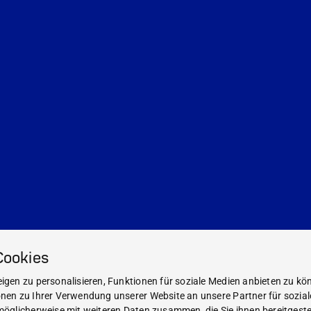
Cookies
gen zu personalisieren, Funktionen für soziale Medien anbieten zu kön
nen zu Ihrer Verwendung unserer Website an unsere Partner für sozia
öglicherweise mit weiteren Daten zusammen, die Sie ihnen bereitgestel