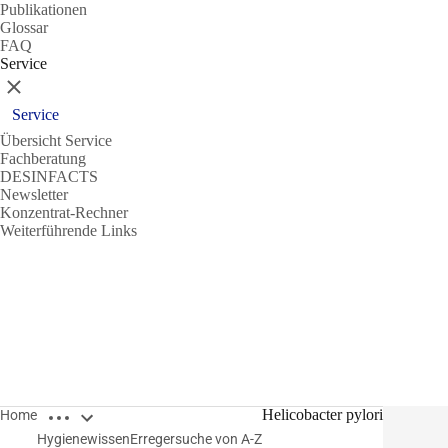
Publikationen
Glossar
FAQ
Service
Schließen
Service
Übersicht Service
Fachberatung
DESINFACTS
Newsletter
Konzentrat-Rechner
Weiterführende Links
Breadcrumbs öffnen
Helicobacter pylori
Home
Hygienewissen
Erregersuche von A-Z