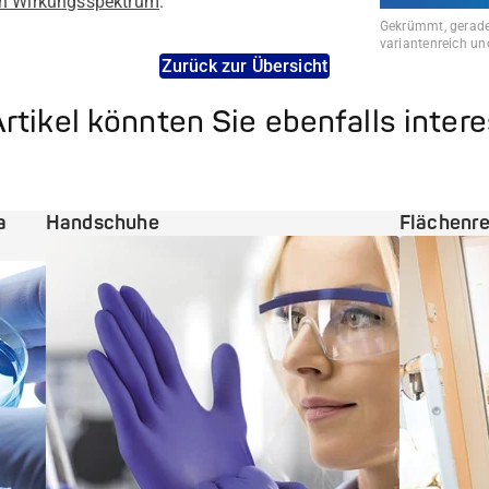
den Wirkungsspektrum
.
Gekrümmt, gerade
variantenreich und
Zurück zur Übersicht
rtikel könnten Sie ebenfalls inter
a
Handschuhe
Flächenre