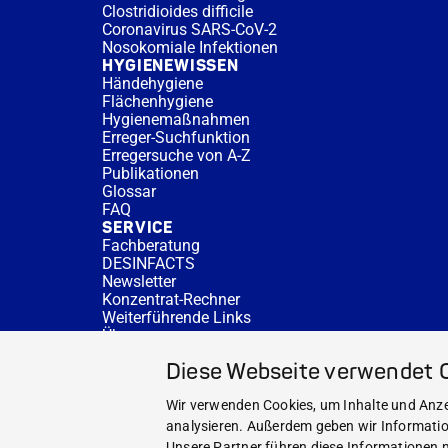
Clostridioides difficile
Coronavirus SARS-CoV-2
Nosokomiale Infektionen
HYGIENEWISSEN
Händehygiene
Flächenhygiene
Hygienemaßnahmen
Erreger-Suchfunktion
Erregersuche von A-Z
Publikationen
Glossar
FAQ
SERVICE
Fachberatung
DESINFACTS
Newsletter
Konzentrat-Rechner
Weiterführende Links
Über uns
Fachberatung
Diese Webseite verwendet 
NEWS UND THEMEN
HYGIENEWISSEN
Wir verwenden Cookies, um Inhalte und Anzei
SERVICE
analysieren. Außerdem geben wir Informatio
Unsere Partner führen diese Informationen m