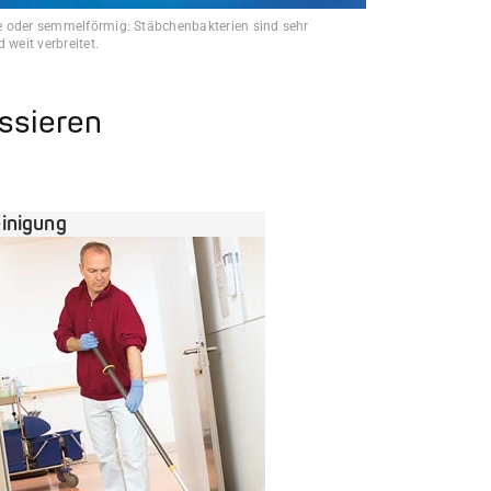
 oder semmelförmig: Stäbchenbakterien sind sehr
 weit verbreitet.
essieren
inigung