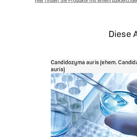
Hier finden Sie Produkte mit einem bakterizi
Diese A
Candidozyma auris (ehem. Candid
auris)