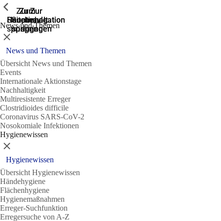
Zeige vorherige
Zeige vorherige
Zeige vorherige
Zur
Zum
Zum
Zur
Zur
Hauptnavigation
Hauptnavigation
Hauptinhalt
Seitenende
Suche
News und Themen
springen
springen
springen
springen
springen
Schließen
News und Themen
Übersicht News und Themen
Events
Internationale Aktionstage
Nachhaltigkeit
Multiresistente Erreger
Clostridioides difficile
Coronavirus SARS-CoV-2
Nosokomiale Infektionen
Hygienewissen
Schließen
Hygienewissen
Übersicht Hygienewissen
Händehygiene
Flächenhygiene
Hygienemaßnahmen
Erreger-Suchfunktion
Erregersuche von A-Z