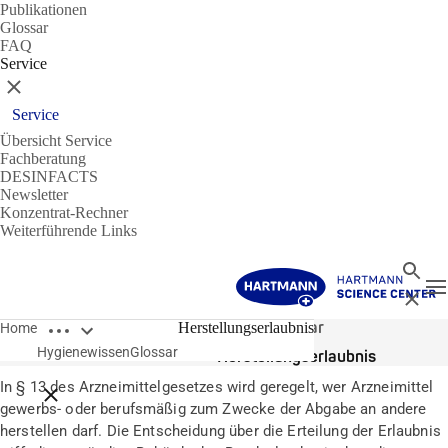
Publikationen
Glossar
FAQ
Service
Schließen
Service
Übersicht Service
Fachberatung
DESINFACTS
Newsletter
Konzentrat-Rechner
Weiterführende Links
Suche
N
Schließ
Breadcrumbs öffnen
Glossar
Herstellungserlaubnis
Home
Hygienewissen
Glossar
Herstellungserlaubnis
In § 13 des Arzneimittelgesetzes wird geregelt, wer Arzneimittel
Breadcrumbs schließen
gewerbs- oder berufsmäßig zum Zwecke der Abgabe an andere
herstellen darf. Die Entscheidung über die Erteilung der Erlaubnis