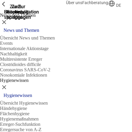
Über uns
Fachberatung
Zeige vorherige
Zeige vorherige
Zeige vorherige
DE
Zur
Zum
Zum
Zur
Zur
Hauptnavigation
Hauptnavigation
Hauptinhalt
Seitenende
Suche
News und Themen
springen
springen
springen
springen
springen
Schließen
News und Themen
Übersicht News und Themen
Events
Internationale Aktionstage
Nachhaltigkeit
Multiresistente Erreger
Clostridioides difficile
Coronavirus SARS-CoV-2
Nosokomiale Infektionen
Hygienewissen
Schließen
Hygienewissen
Übersicht Hygienewissen
Händehygiene
Flächenhygiene
Hygienemaßnahmen
Erreger-Suchfunktion
Erregersuche von A-Z