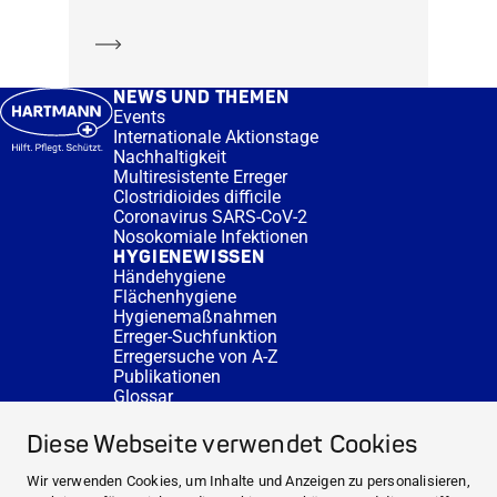
Mehr erfahren
NEWS UND THEMEN
Events
Internationale Aktionstage
Nachhaltigkeit
Multiresistente Erreger
Clostridioides difficile
Coronavirus SARS-CoV-2
Nosokomiale Infektionen
HYGIENEWISSEN
Händehygiene
Flächenhygiene
Hygienemaßnahmen
Erreger-Suchfunktion
Erregersuche von A-Z
Publikationen
Glossar
FAQ
SERVICE
Diese Webseite verwendet Cookies
Fachberatung
DESINFACTS
Wir verwenden Cookies, um Inhalte und Anzeigen zu personalisieren,
Newsletter