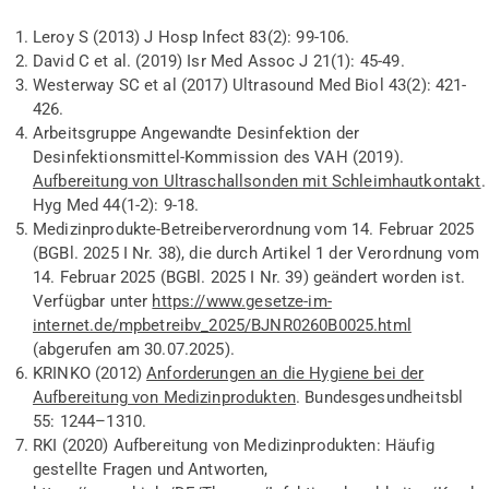
Leroy S (2013) J Hosp Infect 83(2):
99-106.
David C
et al.
(2019)
Isr
Med Assoc J 21(1):
45-49.
Westerway
SC et al (2017) Ultrasound Med Biol 43(2):
421-
426.
Arbeitsgruppe Angewandte Desinfektion der
Desinfektionsmittel-Kommission des VAH
(201
9
)
.
Aufbereitung von Ultraschallsonden mit Schleimhautkontakt
.
Hyg
Med
44(1-2):
9
-
18.
Medizinprodukte-Betreiberverordnung vom 14. Februar 2025
(BGBl. 2025 I Nr. 38), die durch Artikel 1 der Verordnung vom
14. Februar 2025 (BGBl. 2025 I Nr. 39) geändert worden ist
.
Verfügbar unter
https://www.gesetze-im-
internet.de/mpbetreibv_2025/BJNR0260B0025.html
(
ab
gerufen am
30.07.2025).
KRINKO (2012)
Anforderungen an die Hygiene bei der
Aufbereitung von Medizinprodukten
.
Bundesgesundheitsbl
55:
1244–1310.
RKI
(2020)
Aufbereitung von Medizinprodukten: Häufig
gestellte Fragen und Antworten,