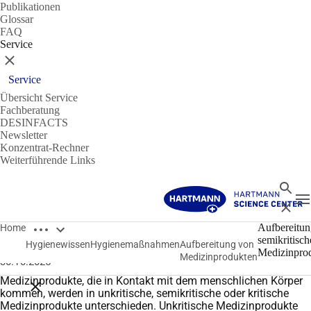
Publikationen
Glossar
FAQ
Service
Schließen
Service
Übersicht Service
Fachberatung
DESINFACTS
Newsletter
Konzentrat-Rechner
Weiterführende Links
Suche
N
Schließ
Breadcrumbs öffnen
Hygienewissen
Aufbereitun
Home
semikritisch
Hygienewissen
Hygienemaßnahmen
Aufbereitung von
Aufbereitung semikritischer Medizinprodukte
Medizinpro
Medizinprodukten
30.10.2025
Medizinprodukte, die in Kontakt mit dem menschlichen Körper
Breadcrumbs schließen
kommen, werden in unkritische, semikritische oder kritische
Medizinprodukte unterschieden.
U
nkritische Medizinprodukte