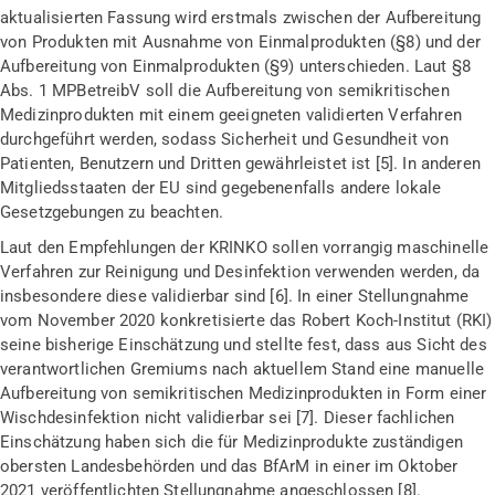
aktualisierten Fassung wird erstmals zwischen
der Aufbereitung
von Produkten mit Ausnahme von Einmalprodukten (
§8) und der
Aufbereitung von Einmalprodukten (§9) unterschieden.
Laut §8
Abs. 1 MPBetreibV soll die Aufbereitung von semikritischen
Medizinprodukten mit einem geeigneten validierten Verfahren
durchgeführt werden, sodass Sicherheit und Gesundheit von
Patienten,
Benutzern
und Dritten gewährleistet ist [
5
].
In anderen
Mitgliedsstaaten der EU sind
gegebenenfalls
andere
lokale
Gesetzgebungen zu beachten.
Laut den Empfehlungen der KRINKO sollen vorrangig maschinelle
Verfahren zur Reinigung und Desinfektion verwenden werden, da
insbesondere diese validierbar sind [
6
]. In einer Stellungnahme
vom November 2020 konkretisierte das
Robert Koch-Institut (
RKI
)
seine bisherige Einschätzung und stellte fest, dass aus Sicht des
verantwortlichen Gremiums nach aktuellem Stand eine manuelle
Aufbereitung von semikritischen Medizinprodukten in Form einer
Wischdesinfektion nicht validierbar sei [
7
]. Dieser fachlichen
Einschätzung haben sich die für Medizinprodukte zuständigen
obersten Landesbehörden und das BfArM in einer im Oktober
2021 veröffentlichten Stellungnahme angeschlossen [
8
].