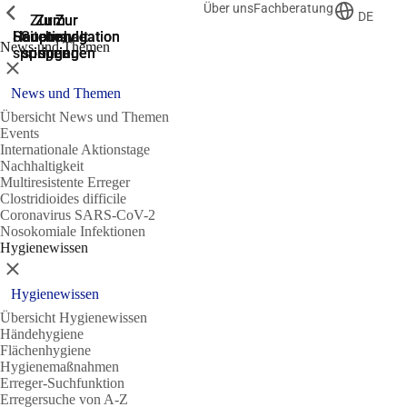
Über uns
Fachberatung
Zeige vorherige
Zeige vorherige
Zeige vorherige
DE
Zur
Zum
Zum
Zur
Zur
Hauptnavigation
Hauptnavigation
Hauptinhalt
Seitenende
Suche
News und Themen
springen
springen
springen
springen
springen
Schließen
News und Themen
Übersicht News und Themen
Events
Internationale Aktionstage
Nachhaltigkeit
Multiresistente Erreger
Clostridioides difficile
Coronavirus SARS-CoV-2
Nosokomiale Infektionen
Hygienewissen
Schließen
Hygienewissen
Übersicht Hygienewissen
Händehygiene
Flächenhygiene
Hygienemaßnahmen
Erreger-Suchfunktion
Erregersuche von A-Z