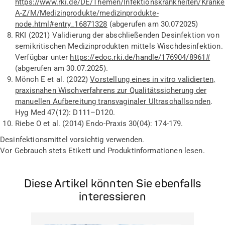
https://www.rki.de/DE/Themen/Infektionskrankheiten/Kranke
A-Z/M/Medizinprodukte/medizinprodukte-
node.html#entry_16871328
(abgerufen am
30.072025
)
RKI
(2021)
Validierung der abschließenden Desinfektion von
semikritischen Medizinprodukten mittels Wischdesinfektion
.
Verfügbar unter
https://edoc.rki.de/handle/176904/8961#
(abgerufen
am 30.07.2025).
Mönch E
et al.
(2022)
Vorstellung eines in vitro validierten,
praxisnahen Wischverfahrens zur Qualitätssicherung der
manuellen Aufbereitung transvaginaler Ultraschallsonden
.
Hyg
Med
47(12): D111–D120.
Riebe O
et al.
(2014) Endo-Praxis 30(04):
174-179.
Desinfektionsmittel vorsichtig verwenden.
Vor Gebrauch stets Etikett und Produktinformation
en
lesen.
Diese Artikel könnten Sie ebenfalls
interessieren