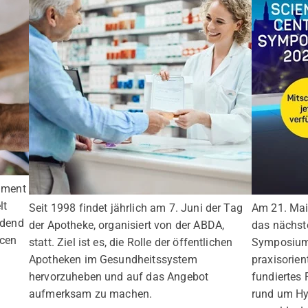
onment
lt
Seit 1998 findet jährlich am 7. Juni der Tag
Am 21. Ma
idend
der Apotheke, organisiert von der ABDA,
das nächs
rcen
statt. Ziel ist es, die Rolle der öffentlichen
Symposium.
Apotheken im Gesundheitssystem
praxisorien
hervorzuheben und auf das Angebot
fundiertes
aufmerksam zu machen.
rund um Hy