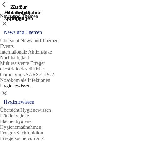
Zeige vorherige
Zeige vorherige
Zeige vorherige
Zur
Zum
Zum
Zur
Zur
Hauptnavigation
Hauptnavigation
Hauptinhalt
Seitenende
Suche
News und Themen
springen
springen
springen
springen
springen
Schließen
News und Themen
Übersicht News und Themen
Events
Internationale Aktionstage
Nachhaltigkeit
Multiresistente Erreger
Clostridioides difficile
Coronavirus SARS-CoV-2
Nosokomiale Infektionen
Hygienewissen
Schließen
Hygienewissen
Übersicht Hygienewissen
Händehygiene
Flächenhygiene
Hygienemaßnahmen
Erreger-Suchfunktion
Erregersuche von A-Z