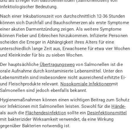
und als Erreger von Gastroenteritiden (Salmonellosen) von
infektiologischer Bedeutung.
Nach einer Inkubationszeit von durchschnittlich 12-36 Stunden
können sich Durchfall und Bauchschmerzen als erste Symptome
einer akuten Darmentzündung zeigen. Als weitere Symptome
können Fieber und Erbrechen hinzukommen. Infizierte Personen
scheiden die Erreger in Abhängigkeit ihres Alters für eine
unterschiedlich lange Zeit aus, Erwachsene für etwa vier Wochen
und Kleinkinder für bis zu sieben Wochen.
Der hauptsächliche
Übertragungsweg
von Salmonellen ist die
orale Aufnahme durch kontaminierte Lebensmittel. Unter den
Lebensmitteln sind insbesondere nicht ausreichend erhitzte Ei-
und Fleischprodukte relevant.
Nosokomiale Infektionen
mit
Salmonellen sind jedoch ebenfalls bekannt.
Hygienemaßnahmen können einen wichtigen Beitrag zum Schutz
vor Infektionen mit Salmonellen leisten. Sowohl für die
Hände-
als auch die
Flächendesinfektion
sollte ein
Desinfektionsmittel
mit bakterizider Wirksamkeit verwendet, da eine Wirkung
gegenüber Bakterien notwendig ist.