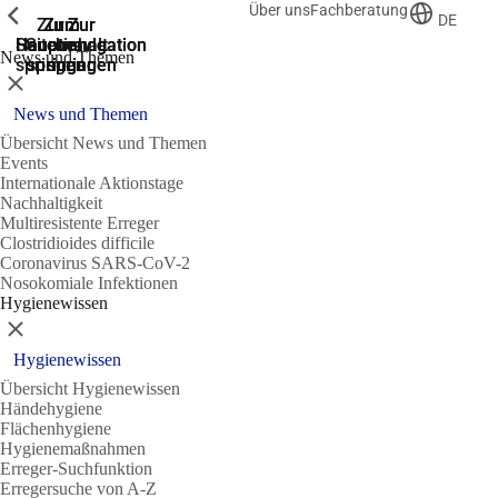
Über uns
Fachberatung
Zeige vorherige
Zeige vorherige
Zeige vorherige
DE
Zur
Zum
Zum
Zur
Zur
Hauptnavigation
Hauptnavigation
Hauptinhalt
Seitenende
Suche
News und Themen
springen
springen
springen
springen
springen
Schließen
News und Themen
Übersicht News und Themen
Events
Internationale Aktionstage
Nachhaltigkeit
Multiresistente Erreger
Clostridioides difficile
Coronavirus SARS-CoV-2
Nosokomiale Infektionen
Hygienewissen
Schließen
Hygienewissen
Übersicht Hygienewissen
Händehygiene
Flächenhygiene
Hygienemaßnahmen
Erreger-Suchfunktion
Erregersuche von A-Z