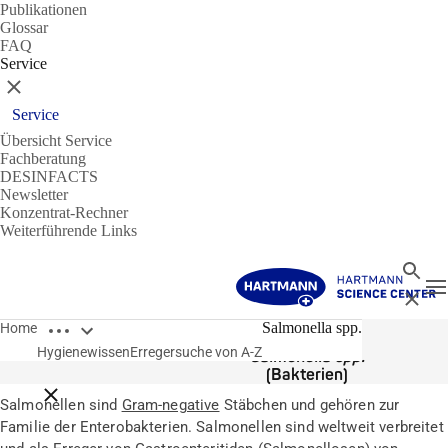
Publikationen
Glossar
FAQ
Service
Schließen
Service
Übersicht Service
Fachberatung
DESINFACTS
Newsletter
Konzentrat-Rechner
Weiterführende Links
Suche
N
Schließ
Breadcrumbs öffnen
Erreger
Salmonella spp.
Home
Hygienewissen
Erregersuche von A-Z
Salmonella spp.
(Bakterien)
Breadcrumbs schließen
Salmonellen sind
Gram-negative
Stäbchen und gehören zur
Familie der Enterobakterien. Salmonellen sind weltweit verbreitet