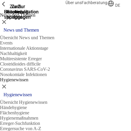
Über uns
Fachberatung
Zeige vorherige
Zeige vorherige
Zeige vorherige
DE
Zur
Zum
Zum
Zur
Zur
Hauptnavigation
Hauptnavigation
Hauptinhalt
Seitenende
Suche
News und Themen
springen
springen
springen
springen
springen
Schließen
News und Themen
Übersicht News und Themen
Events
Internationale Aktionstage
Nachhaltigkeit
Multiresistente Erreger
Clostridioides difficile
Coronavirus SARS-CoV-2
Nosokomiale Infektionen
Hygienewissen
Schließen
Hygienewissen
Übersicht Hygienewissen
Händehygiene
Flächenhygiene
Hygienemaßnahmen
Erreger-Suchfunktion
Erregersuche von A-Z