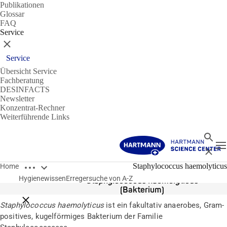
Publikationen
Glossar
FAQ
Service
Schließen
Service
Übersicht Service
Fachberatung
DESINFACTS
Newsletter
Konzentrat-Rechner
Weiterführende Links
Suche
N
Schließ
Breadcrumbs öffnen
Erreger
Staphylococcus haemolyticus
Home
Hygienewissen
Erregersuche von A-Z
Staphylococcus haemolyticus
(Bakterium)
Breadcrumbs schließen
Staphylococcus haemolyticus
ist ein fakultativ anaerobes, Gram-
positives, kugelförmiges Bakterium der Familie