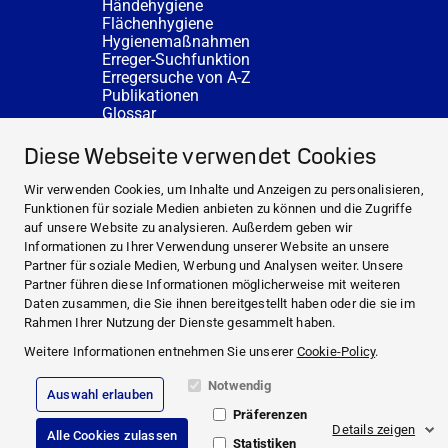
Händehygiene
Flächenhygiene
Hygienemaßnahmen
Erreger-Suchfunktion
Erregersuche von A-Z
Publikationen
Glossar
FAQ
SERVICE
Diese Webseite verwendet Cookies
Fachberatung
DESINFACTS
Wir verwenden Cookies, um Inhalte und Anzeigen zu personalisieren,
Newsletter
Funktionen für soziale Medien anbieten zu können und die Zugriffe
Konzentrat-Rechner
auf unsere Website zu analysieren. Außerdem geben wir
Weiterführende Links
Informationen zu Ihrer Verwendung unserer Website an unsere
Über uns
Partner für soziale Medien, Werbung und Analysen weiter. Unsere
Fachberatung
Partner führen diese Informationen möglicherweise mit weiteren
NEWS UND THEMEN
Daten zusammen, die Sie ihnen bereitgestellt haben oder die sie im
HYGIENEWISSEN
Rahmen Ihrer Nutzung der Dienste gesammelt haben.
SERVICE
Weitere Informationen entnehmen Sie unserer
Cookie-Policy
.
Notwendig
Auswahl erlauben
Impressum
Präferenzen
Rechtliche Hinweise
Details zeigen
Alle Cookies zulassen
Compliance
Statistiken