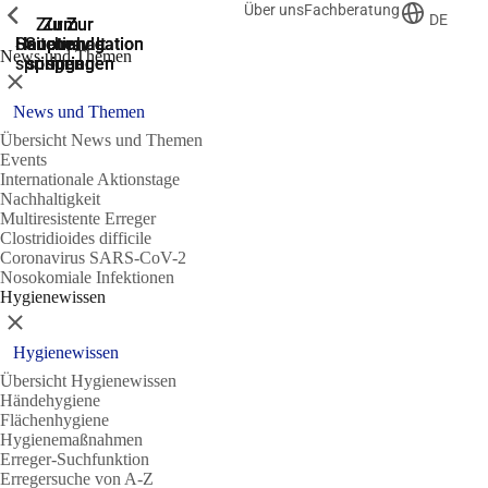
Über uns
Fachberatung
Zeige vorherige
Zeige vorherige
Zeige vorherige
DE
Zur
Zum
Zum
Zur
Zur
Hauptnavigation
Hauptnavigation
Hauptinhalt
Seitenende
Suche
News und Themen
springen
springen
springen
springen
springen
Schließen
News und Themen
Übersicht News und Themen
Events
Internationale Aktionstage
Nachhaltigkeit
Multiresistente Erreger
Clostridioides difficile
Coronavirus SARS-CoV-2
Nosokomiale Infektionen
Hygienewissen
Schließen
Hygienewissen
Übersicht Hygienewissen
Händehygiene
Flächenhygiene
Hygienemaßnahmen
Erreger-Suchfunktion
Erregersuche von A-Z