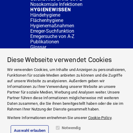
Nosokomiale Infektionen
HYGIENEWISSEN
Händehygiene
Flächenhygiene
Hygienemaßnahmen
Erreger-Suchfunktion
Erregersuche von A-Z
Publikationen
Glossar
FAQ
SERVICE
Diese Webseite verwendet Cookies
Fachberatung
DESINFACTS
Wir verwenden Cookies, um Inhalte und Anzeigen zu personalisieren,
Newsletter
Funktionen für soziale Medien anbieten zu können und die Zugriffe
Konzentrat-Rechner
auf unsere Website zu analysieren. Außerdem geben wir
Weiterführende Links
Informationen zu Ihrer Verwendung unserer Website an unsere
Über uns
Partner für soziale Medien, Werbung und Analysen weiter. Unsere
Fachberatung
Partner führen diese Informationen möglicherweise mit weiteren
NEWS UND THEMEN
Daten zusammen, die Sie ihnen bereitgestellt haben oder die sie im
HYGIENEWISSEN
Rahmen Ihrer Nutzung der Dienste gesammelt haben.
SERVICE
Weitere Informationen entnehmen Sie unserer
Cookie-Policy
.
Notwendig
Auswahl erlauben
Impressum