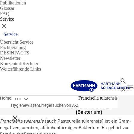
Publikationen
Glossar
FAQ
Service
Schließen
Service
Übersicht Service
Fachberatung
DESINFACTS
Newsletter
Konzentrat-Rechner
Weiterführende Links
Suche
N
Schließ
Breadcrumbs öffnen
Erreger
Francisella tularensis
Home
Hygienewissen
Erregersuche von A-Z
Francisella tularensis
(Bakterium)
Breadcrumbs schließen
Francisella tularensis
(auch Pasteurella tularensis) ist ein Gram-
negatives, aerobes, stäbchenförmiges Bakterium. Es gehört zur