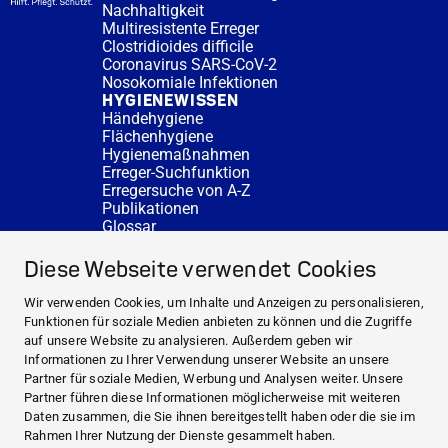
Nachhaltigkeit
Multiresistente Erreger
Clostridioides difficile
Coronavirus SARS-CoV-2
Nosokomiale Infektionen
HYGIENEWISSEN
Händehygiene
Flächenhygiene
Hygienemaßnahmen
Erreger-Suchfunktion
Erregersuche von A-Z
Publikationen
Glossar
FAQ
SERVICE
Diese Webseite verwendet Cookies
Fachberatung
DESINFACTS
Wir verwenden Cookies, um Inhalte und Anzeigen zu personalisieren,
Newsletter
Funktionen für soziale Medien anbieten zu können und die Zugriffe
Konzentrat-Rechner
auf unsere Website zu analysieren. Außerdem geben wir
Weiterführende Links
Informationen zu Ihrer Verwendung unserer Website an unsere
Über uns
Partner für soziale Medien, Werbung und Analysen weiter. Unsere
Fachberatung
Partner führen diese Informationen möglicherweise mit weiteren
NEWS UND THEMEN
Daten zusammen, die Sie ihnen bereitgestellt haben oder die sie im
HYGIENEWISSEN
Rahmen Ihrer Nutzung der Dienste gesammelt haben.