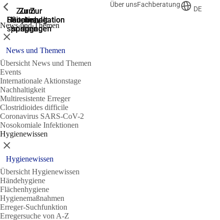
Über uns
Fachberatung
Zeige vorherige
Zeige vorherige
Zeige vorherige
DE
Zur
Zum
Zum
Zur
Zur
Hauptnavigation
Hauptnavigation
Hauptinhalt
Seitenende
Suche
News und Themen
springen
springen
springen
springen
springen
Schließen
News und Themen
Übersicht News und Themen
Events
Internationale Aktionstage
Nachhaltigkeit
Multiresistente Erreger
Clostridioides difficile
Coronavirus SARS-CoV-2
Nosokomiale Infektionen
Hygienewissen
Schließen
Hygienewissen
Übersicht Hygienewissen
Händehygiene
Flächenhygiene
Hygienemaßnahmen
Erreger-Suchfunktion
Erregersuche von A-Z