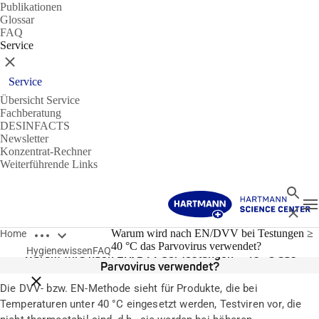
Publikationen
Glossar
FAQ
Service
Schließen
Service
Übersicht Service
Fachberatung
DESINFACTS
Newsletter
Konzentrat-Rechner
Weiterführende Links
Suche
N
Schließ
Breadcrumbs öffnen
14.01.2020
Warum wird nach EN/DVV bei Testungen ≥
Home
40 °C das Parvovirus verwendet?
Hygienewissen
FAQ
Warum wird nach EN/DVV bei Testungen ≥ 40 °C das
Parvovirus verwendet?
Breadcrumbs schließen
Die DVV- bzw. EN-Methode sieht für Produkte, die bei
Temperaturen unter 40 °C eingesetzt werden, Testviren vor, die