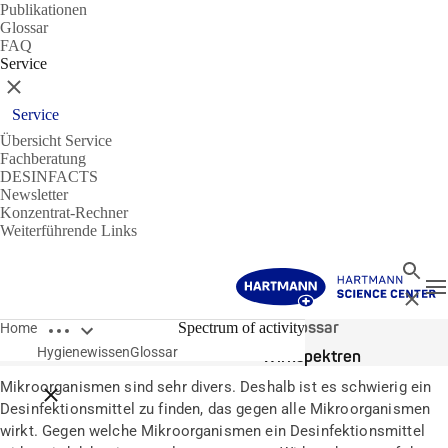
Publikationen
Glossar
FAQ
Service
Schließen
Service
Übersicht Service
Fachberatung
DESINFACTS
Newsletter
Konzentrat-Rechner
Weiterführende Links
Suche
N
Schließ
Breadcrumbs öffnen
Glossar
Spectrum of activity
Home
Hygienewissen
Glossar
Wirkspektren
Mikroorganismen sind sehr divers. Deshalb ist es schwierig ein
Breadcrumbs schließen
Desinfektionsmittel zu finden, das gegen alle Mikroorganismen
wirkt. Gegen welche Mikroorganismen ein Desinfektionsmittel