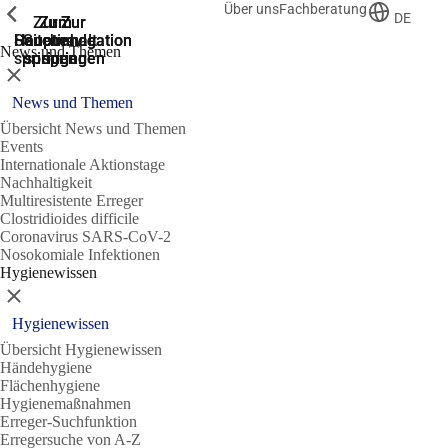
Über uns
Fachberatung
Zeige vorherige
Zeige vorherige
Zeige vorherige
DE
Zur
Zum
Zum
Zur
Zur
Hauptnavigation
Hauptnavigation
Hauptinhalt
Seitenende
Suche
News und Themen
springen
springen
springen
springen
springen
Schließen
News und Themen
Übersicht News und Themen
Events
Internationale Aktionstage
Nachhaltigkeit
Multiresistente Erreger
Clostridioides difficile
Coronavirus SARS-CoV-2
Nosokomiale Infektionen
Hygienewissen
Schließen
Hygienewissen
Übersicht Hygienewissen
Händehygiene
Flächenhygiene
Hygienemaßnahmen
Erreger-Suchfunktion
Erregersuche von A-Z