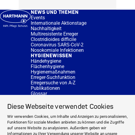
NEWS UND THEMEN
Events
Internationale Aktionstage
Nachhaltigkeit
Multiresistente Erreger
Clostridioides difficile
Coronavirus SARS-CoV-2
Nosokomiale Infektionen
HYGIENEWISSEN
Händehygiene
Flächenhygiene
Hygienemaßnahmen
Erreger-Suchfunktion
Erregersuche von A-Z
Publikationen
Glossar
FAQ
SERVICE
Diese Webseite verwendet Cookies
Fachberatung
DESINFACTS
Wir verwenden Cookies, um Inhalte und Anzeigen zu personalisieren,
Newsletter
Funktionen für soziale Medien anbieten zu können und die Zugriffe
Konzentrat-Rechner
auf unsere Website zu analysieren. Außerdem geben wir
Weiterführende Links
Informationen zu Ihrer Verwendung unserer Website an unsere